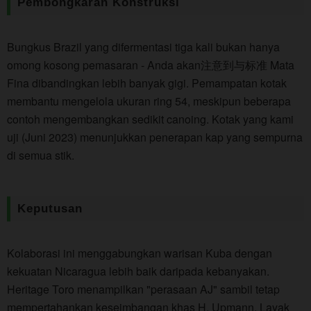
Pembongkaran Konstruksi
Bungkus Brazil yang difermentasi tiga kali bukan hanya
omong kosong pemasaran - Anda akan注意到与标准 Mata
Fina dibandingkan lebih banyak gigi. Pemampatan kotak
membantu mengelola ukuran ring 54, meskipun beberapa
contoh mengembangkan sedikit canoing. Kotak yang kami
uji (Juni 2023) menunjukkan penerapan kap yang sempurna
di semua stik.
Keputusan
Kolaborasi ini menggabungkan warisan Kuba dengan
kekuatan Nicaragua lebih baik daripada kebanyakan.
Heritage Toro menampilkan "perasaan AJ" sambil tetap
mempertahankan keseimbangan khas H. Upmann. Layak