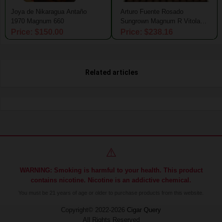
Joya de Nikaragua Antaño
Arturo Fuente Rosado
1970 Magnum 660
Sungrown Magnum R Vitola
Lima Puluh Delapan - 58
Price: $150.00
Price: $238.16
Related articles
⚠️
WARNING: Smoking is harmful to your health. This product
contains nicotine. Nicotine is an addictive chemical.
You must be 21 years of age or older to purchase products from this website.
Copyright© 2022-2026
Cigar Query
All Rights Reserved