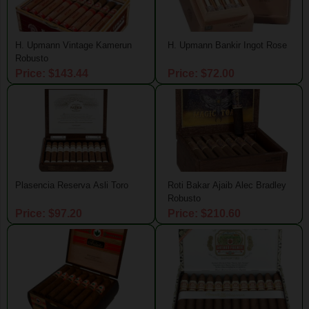
H. Upmann Vintage Kamerun
H. Upmann Bankir Ingot Rose
Robusto
Price: $143.44
Price: $72.00
Plasencia Reserva Asli Toro
Roti Bakar Ajaib Alec Bradley
Robusto
Price: $97.20
Price: $210.60