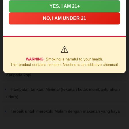
dalam inci terakhir, meskipun redup dibandingkan dengan
YES, I AM 21+
garis San Lotano-nya.
NO, I AM UNDER 21
Catatan Perokok
⚠️
Rata-rata waktu merokok: 75 menit (kering dalam kotak)
WARNING:
Smoking is harmful to your health.
This product contains nicotine. Nicotine is an addictive chemical.
Pasangan: Coca-Cola lebih baik memotong kekuatan
daripada kopi
Hambatan tarikan: Minimal (tekanan kotak membantu aliran
udara)
Terbaik untuk merokok: Malam dengan makanan yang kaya