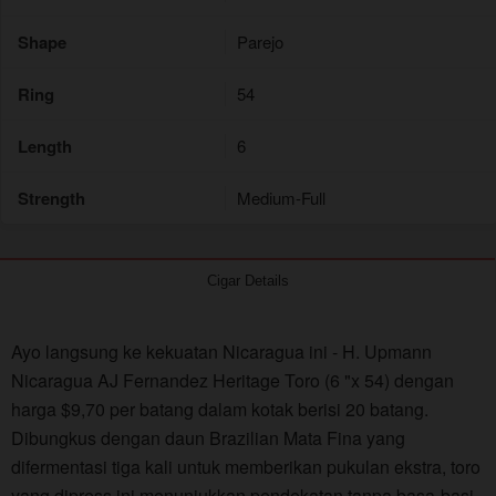
Shape
Parejo
Ring
54
Length
6
Strength
Medium-Full
Cigar Details
Ayo langsung ke kekuatan Nicaragua ini - H. Upmann
Nicaragua AJ Fernandez Heritage Toro (6 "x 54) dengan
harga $9,70 per batang dalam kotak berisi 20 batang.
Dibungkus dengan daun Brazilian Mata Fina yang
difermentasi tiga kali untuk memberikan pukulan ekstra, toro
yang dipress ini menunjukkan pendekatan tanpa basa-basi