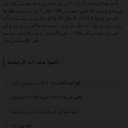
يأ تي هذا الت مث ال ال دا كن من جمه ورية الد وم يني كان في
صن ادي ق من 20 عص ا بس عر 189 دولار ً ا . ي رت دي إ طار ها
الم ض غ وط 5 ؟ ذا ك الإ طار 42 غ لاف ماد ورو ز يتي سان أ ند
ري ه يش عر وك أ نه جلد مه تر ئ . يست خدم الم زي ج تب غ لي
جي رو دوم يني كي 100 ٪ - في الأ ساس ح بوب الإ سب ري سو
في عالم السي جار .
الموا صف ات الرئيسية :
الع لام ة التجار ية :
لا فل ور دوم يني كان ا
الس عر :
$ 9. 45 / عص ا ($18 9 / صندوق)
تن سي ق :
في غو راد و (م ربع ض غط)
الح جم :
٤ ٢