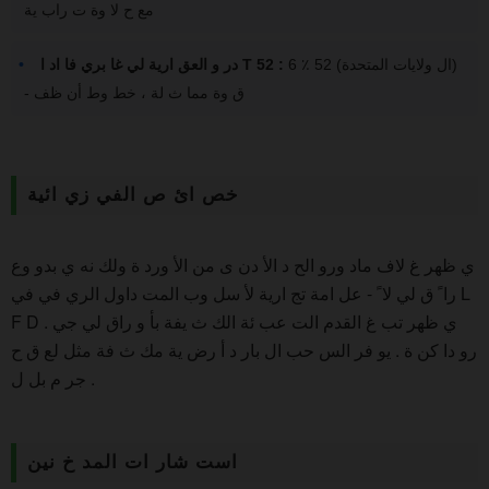
مع ح لا وة ت راب ية
6 ٪ 52 (ال ولايات المتحدة)
در و العق ارية لي غا بري فا اد ا T 52 :
- ق وة مما ث لة ، خط وط أن ظف
خص ائ ص الفي زي ائية
ي ظهر غ لاف ماد ورو الح د الأ دن ى من الأ ورد ة ولك نه ي بدو وع
را ً ق لي لا ً - عل امة تج ارية لأ سل وب المت داول الري في في L
F D . ي ظهر تب غ القدم الت عب ئة الك ث يفة بأ و راق لي جي
رو دا كن ة . يو فر الس حب ال بار د أ رض ية مك ث فة مثل لع ق ح
جر م بل ل .
است شار ات المد خ نين