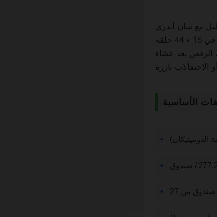
مربع ناعم ضغطت الإكليل مع سان أندري
ذاك المجمع الكوبي مجرد التسول لتكون شخصية. هذا بيورو الدومينيكي لفات في 5؟ × 44 حلقة
ك الرقص بعد عشاء
فات الأساسية
 الدومينيكان)
ندوق من 27