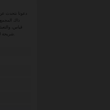
قياس، والتعب
شريحة لحم. خيار التخصيص السيلوفان يجعلها مثالية لهدايا رفاق العريس أو الاحتفالات بارزة.