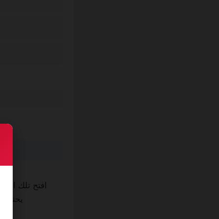
افتح تلك القبع
يحتاج ب