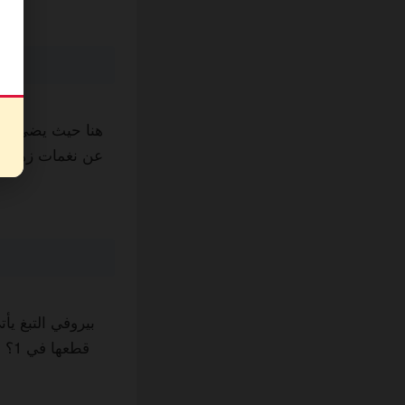
هنا حيث يضيء حش
بيروفي التبغ يأت
قطع