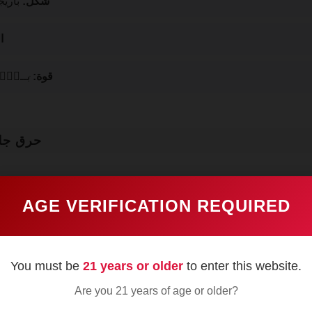
شكل:
باريج
ا
قوة:
ּبــېْۧــ
حرق جل
AGE VERIFICATION REQUIRED
الثالث الأول (السحب البارد 
ة الثلاثية واحصل على الترابية سان أندري التبغ مع رشات القرفة
You must be
21 years or older
to enter this website.
عض المتداول بين الأصابع.الفلفل الأبيض ركلات في ?علامة، الاقتر
Are you 21 years of age or older?