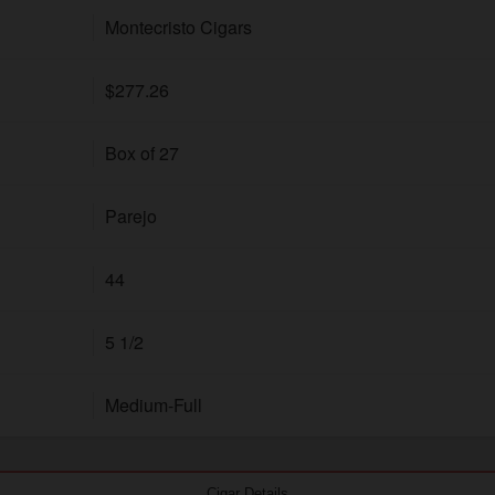
Montecristo Cigars
$277.26
Box of 27
Parejo
44
5 1/2
Medium-Full
Cigar Details