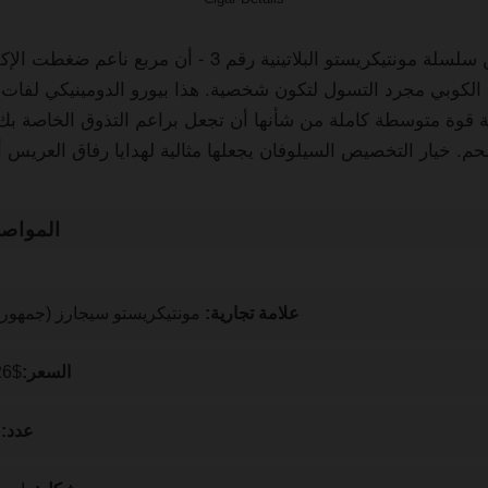
دعونا نتحدث عن سلسلة مونتيكريستو البلاتينية رقم 3 - أن 
ئة قوة متوسطة كاملة من شأنها أن تجعل براعم التذوق الخاصة ب
المواص
علامة تجارية:
مونتيكريستو سيجارز (جمهورية
السعر:
$277.26 / صندوق
عدد:
ص