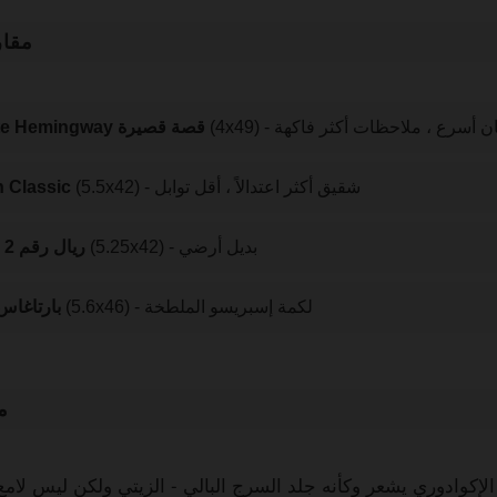
مقار
4) - دخان أسرع ، ملاحظات أكثر فاكهة
Arturo Fuente Hemingway قصة قصيرة
(5.5x42) - شقيق أكثر اعتدالاً ، أقل توابل
كورونا assic
(5.25x42) - بديل أرضي
RyJ Reserve ريال رقم 2
(5.6x46) - لكمة إسبريسو الملطخة
بارتاغاس
م
كوادوري يشعر وكأنه جلد السرج البالي - الزيتي ولكن ليس لامع. 