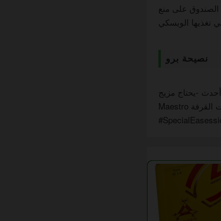
الصندوق على منع
نصيحة برو
لمدة 48 ساعة إذا حصلت على صندوق 2022 أو أحدث -يحتاج مزيج Grupo de
Maestro إلى مساحة للتنفس. اقترنه مع الروم القديم لتضخيم ملاحظات القرفة. #CigarLife
#SpecialEasess