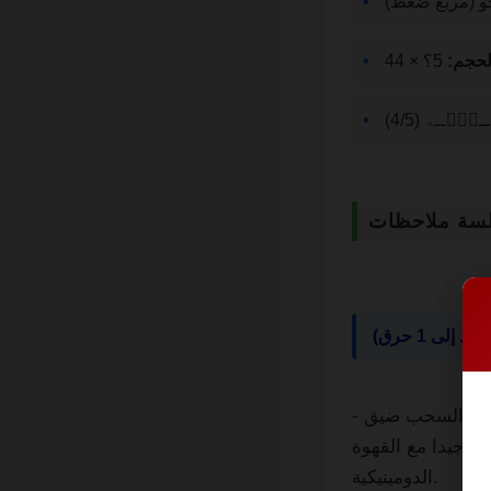
و (مربع ضغط)
لحجم:
5؟ × 44
ېْۧــۃ (4/5)
سة ملاحظات
إلى 1 حرق)
.يبدأ السحب ضيق -
ان جيدا مع القهوة
الدومينيكية.