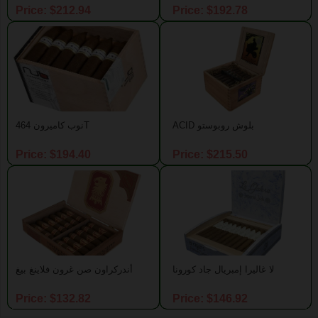
Price: $212.94
Price: $192.78
ACID بلوش روبوستو
نوب كاميرون 464T
Price: $194.40
Price: $215.50
لا غاليرا إمبريال جاد كورونا
أندركراون صن غرون فلاينغ بيغ
Price: $132.82
Price: $146.92