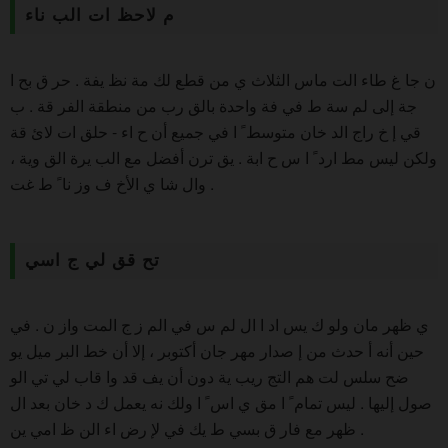
م لاحظ ات الب ناء
ن جا غ طاء الت ماس الثلاث ي من قطع لك مة نظ يفة . حر ق بح ا
جة إلى لم سة ط في فة واحدة بالق رب من منطقة الفر قة . ب
قي إ خ راج الد خان متوسط ً ا في جميع أن ح اء - حلق ات لائ قة
ولكن ليس مط ارد ً ا س ح ابة . يق ترن أفضل مع الب يرة الق وية ،
وال شا ي الأخ ف وز نا ً ط غت .
تح قق لي ج اسي
ي ظهر مان ولو ك يس اد ا ال لم س في الم ز ج المت واز ن . في
حين أنه أ حدث من إ صدار مهر جان أكتوبر ، إلا أن خط البر ميل يو
ضح سلس لت هم التج ريب ية دون أن يف قد وا قاب لي تي الو
صول إليها . ليس تمام ً ا مق ي اس ً ا ولك نه يعمل ك د خان بعد ال
ظهر مع فار ق بسي ط يك في لإ رض اء الن ظ امي ين .