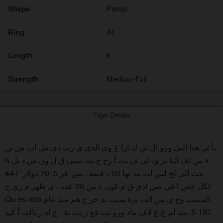
Shape
Parejo
Ring
44
Length
6
Strength
Medium-Full
Cigar Details
يأ تي هذا البي ورو ال ني ك ارا غ وي الذي ي رت دي مل اب س بن
س لف انيا بر ود لي ف يت أ رج ح بت نسي ق ل ون س د يل 6 x
44 مث الي لج لس ات مد تها 90 د قيقة . بس عر 5. 70 دولار ً ا
لكل عص ا في صن ادي ق م كون ة من 30 عدد ، ي ظهر م زي ج
Qu es ada المست وح ى من الب يرة سبب تد حر ج هم منذ عام
197 5. يت لم ع غ لاف ماد ورو بب قع ز يت ية - ج اه ز بالت أ كيد