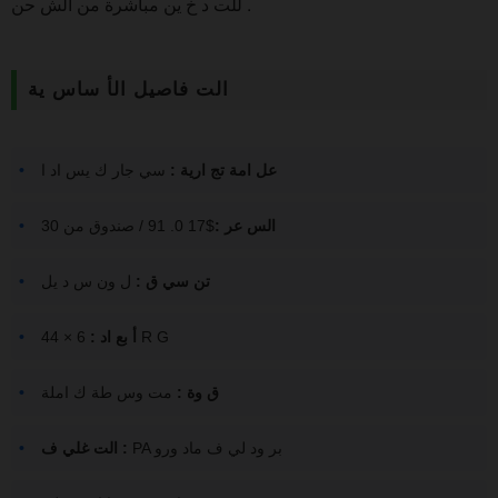
للت د خ ين مباشرة من الش حن .
الت فاصيل الأ ساس ية
عل امة تج ارية :
سي جار ك يس اد ا
الس عر :
$17 0. 91 / صندوق من 30
تن سي ق :
ل ون س د يل
6 × 44 R G
أ بع اد :
ق وة :
مت وس طة ك املة
PA بر ود لي ف ماد ورو
الت غلي ف :