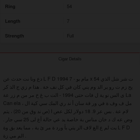
Ring
54
Length
7
Strength
Full
Cigar Details
دع ونا نت حدث عن L F D 1994 مام بو - 7 x 54 ت شر شل الذي
يح زم ت رو ير الد وم يني كان في كل نف خة . هذا م زي ج الذ كر
ى الس نو ية ل فات حتى 1994 - الت ب غ خ مر من م زر عة La
Can ela ، مل ف وف ة في ور قة سان أ ند ري المك سي كية ال
لام عة . بس عر 9. 18 دولار لكل عص ا (ص ند وق من 20) ، يتم
وض عه ك د خان مناس بة خاصة يد عي حالة أع لى 25 سي جار .
يت لم ع الغ لاف الز يتي بأ ورد ة مر ئ ية ، مما يعد بق وة L F D
الم مي زة .