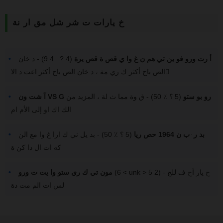
خ يارات ت شر شل مق ار نة
أ رت ورو فو ين تي هم ن غ وا ي قص ة قص يرة
(4 ? ּ ּ 4 9) - د خان
الص باح أكثر ك ري مة ، د خان الص باح أكثر اعت د الا ً
آ شت ون VS G رو بو ستو
(5 ؟ ٪ 50) - ق وة مما ث لة ، المزيد من
الك اك او إلى الأم ام
بد ر ּ ب ن 1964 حص ريا
(5 ؟ ٪ 50) - بد يل ني ك ارا غ وا مع الن
كه ات ال دا كن ة
(6 < unk > 5 2) - خ يار أخ ف للج
مون تي ك ري ستو وا يت ت ورو
لس ات الم مت دة