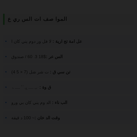
الموا صف ات الس ري ع
عل امة تج ارية :
لا فل ور دوم يني كان ا
الس عر :
$18 3. 60 / صندوق
تن سي ق :
ت شر شل (7 × 5 4)
ق وة :
ּ ب ــ ې ْ ۧ ــ ۃ
الب ناء :
الد وم يني كان بي ورو
وقت الد خان :
~ 100 د قيقة