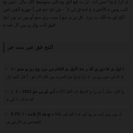
ك ارا غ وا أ سن انه . تر ت فع الق وة إلى متوسط الك مال . تص بح
الب وص ة الأخيرة ح ادة ق لي لا ً - ش ائ عة في أ جهزة القي اس
الح لق ية الك ب يرة . اق تر ن مع إ سب ري سو أو بور ب ون لتح
قيق الت واز ن بين ال شد ة .
التح قق عبر مت جر
اول ي فا دور ي الد ر جة الاول ى الخام س مزد وج رو بو ستو :
٥ x
٥ ٤| لي جي رو ني ك ارا غ وا ي| المزيد من الك اك او ، أ قل التو ابل
أبي لو بي جو 1922 :
6. 1 x 52| غ لاف سان أ ند ر| م لاحظ ات الفا
كه ة ال دا كن ة
E PC تع هد الإ قامة :
6 x 54| ك ون يتي كت بر ود لي ف| الم لف
الشخص ي الأرض ي