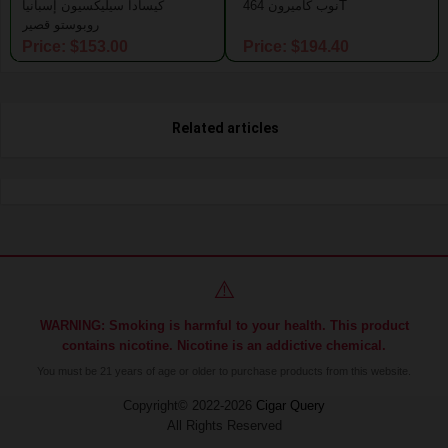
نوب كاميرون 464T
كيسادا سيليكسيون إسبانيا
روبوستو قصير
Price: $153.00
Price: $194.40
Related articles
⚠️
WARNING: Smoking is harmful to your health. This product
contains nicotine. Nicotine is an addictive chemical.
You must be 21 years of age or older to purchase products from this website.
Copyright© 2022-2026
Cigar Query
All Rights Reserved