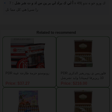
أ لي ك براد لي بر ين س اد و ت شر شل :
7 x 49| ك ورو جو ه ندو
را سي| هي كل مما ثل
Related to recommend
PDR فلوريس ي رودريغيز الذكرى
PDR روبوستو حزمة طازجة عينة
10 ريزيرفا ليميتادا وايد تشرشل
Price: $37.27
Price: $216.00