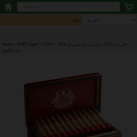
اللغة:
PDR A. فلوريس 1975 جران ريزيرفا كوروجو 2006
>
PDR Cigars
>
Home
دبل ماغنوم