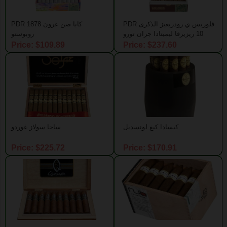
PDR فلوريس ي رودريغيز الذكرى
PDR 1878 كابا صن غرون
10 ريزيرفا ليميتادا جران تورو
روبوستو
Price: $109.89
Price: $237.60
كيسادا كيغ لونسديل
ساجا سولاز غوردو
Price: $225.72
Price: $170.91