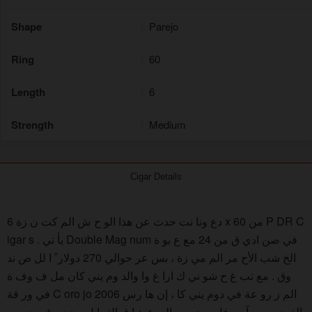
Shape
Parejo
Ring
60
Length
6
Strength
Medium
Cigar Details
دع ونا نت حدث عن هذا الو ح ش الم كت ن زة 6 x 60 من P DR C
igar s . يأ تي Double Mag num في صن ادي ق من 24 مع ع بو ة
الخ شب الأح مر الم مي زة ، بس عر حوالي 270 دولار ً ا لل ص ند
وق . مع تب غ ح شو ني ك ارا غ وا والد وم يني كان مل ف وف ة
في ور قة C oro jo 2006 الم ز رو عة في دوم يني كا ، إن ها رس
الة حب من آ بي فل وري س إلى ع شا ق التو ابل . حجم غ ورد و يع